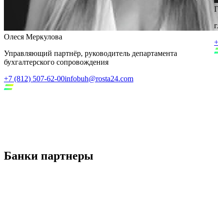
Г
г
Олеся Меркулова
+
Управляющий партнёр, руководитель департамента
бухгалтерского сопровождения
+7 (812) 507-62-00
infobuh@rosta24.com
Банки партнеры