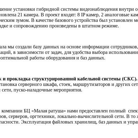
ение установки гибридной системы видеонаблюдения внутри о
новлена 21 камера. В проект входят: 8 IP камер, 2 аналоговые 
ческим зумом. В качестве базового устройства был установлен
ладке и сопровождению произведены в штатном режиме.
ала мы создали базу данных на основе информации сотрудников,
ий, в зависимости от задач, для удобства выбора использовани
 оптимальной работы оборудования и баз данных.
 и прокладка структурированной кабельной системы (СКС).
установка серверного шкафа, стоек, маршрутизаторов и других с
 сети, пуско-наладочные мероприятия.
 компании БЦ «Малая ратуша» нами предоставлен полный
спек
, серверов, оргтехники, локально-вычислительной сети. В то ж
сности. Эксплуатация файловых хранилищ, баз данных и управ