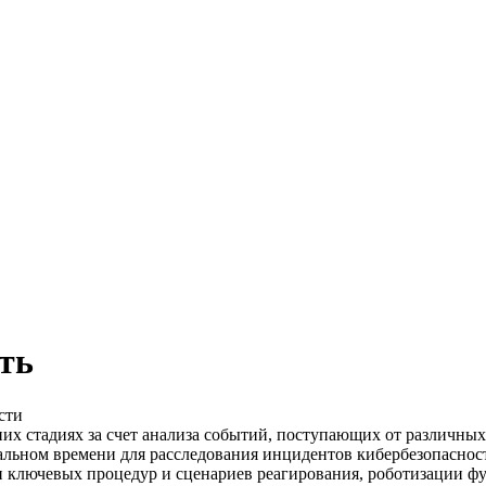
ть
сти
них стадиях за счет анализа событий, поступающих от различны
альном времени для расследования инцидентов кибербезопаснос
и ключевых процедур и сценариев реагирования, роботизации 