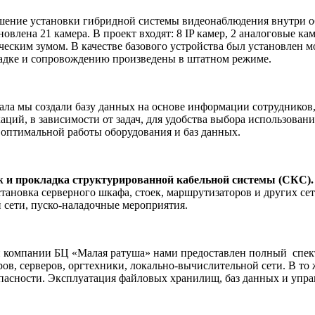
ение установки гибридной системы видеонаблюдения внутри о
новлена 21 камера. В проект входят: 8 IP камер, 2 аналоговые 
ческим зумом. В качестве базового устройства был установлен
ладке и сопровождению произведены в штатном режиме.
ала мы создали базу данных на основе информации сотрудников,
ий, в зависимости от задач, для удобства выбора использовани
 оптимальной работы оборудования и баз данных.
 и прокладка структурированной кабельной системы (СКС).
установка серверного шкафа, стоек, маршрутизаторов и других с
 сети, пуско-наладочные мероприятия.
 компании БЦ «Малая ратуша» нами предоставлен полный
спек
, серверов, оргтехники, локально-вычислительной сети. В то ж
сности. Эксплуатация файловых хранилищ, баз данных и управ