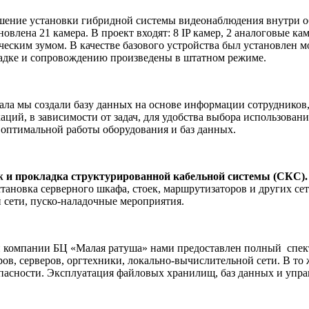
ение установки гибридной системы видеонаблюдения внутри о
новлена 21 камера. В проект входят: 8 IP камер, 2 аналоговые 
ческим зумом. В качестве базового устройства был установлен
ладке и сопровождению произведены в штатном режиме.
ала мы создали базу данных на основе информации сотрудников,
ий, в зависимости от задач, для удобства выбора использовани
 оптимальной работы оборудования и баз данных.
 и прокладка структурированной кабельной системы (СКС).
установка серверного шкафа, стоек, маршрутизаторов и других с
 сети, пуско-наладочные мероприятия.
 компании БЦ «Малая ратуша» нами предоставлен полный
спек
, серверов, оргтехники, локально-вычислительной сети. В то ж
сности. Эксплуатация файловых хранилищ, баз данных и управ